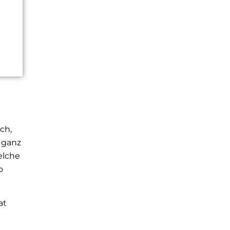
ch,
 ganz
elche
o
at