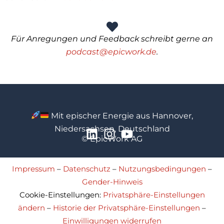
Für Anregungen und Feedback schreibt gerne an
podcast@epicwork.de
.
Mit epischer Energie aus Hannover,
Niedersachsen, Deutschland
© EpicWork AG
Impressum
–
Datenschutz
–
Nutzungsbedingungen
–
Gender-Hinweis
Cookie-Einstellungen:
Privatsphäre-Einstellungen
ändern
–
Historie der Privatsphäre-Einstellungen
–
Einwilligungen widerrufen