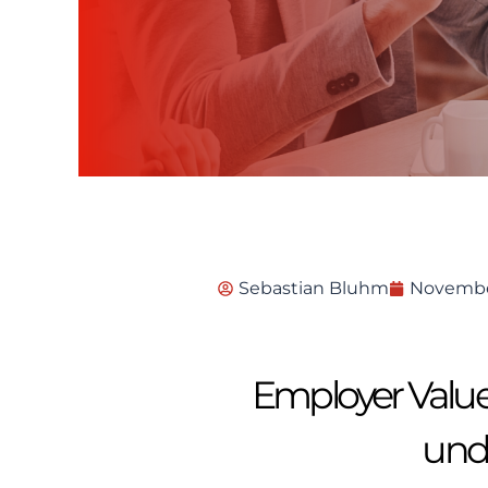
Sebastian Bluhm
November
Employer Value 
und