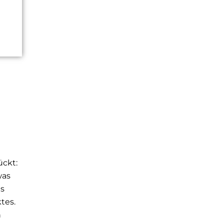
ückt:
was
es
tes.
n